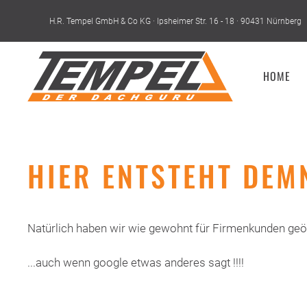
H.R. Tempel GmbH & Co KG · Ipsheimer Str. 16 - 18 · 90431 Nürnberg
Skip to main content
HOME
HIER ENTSTEHT DEM
Natürlich haben wir wie gewohnt für Firmenkunden geöff
...auch wenn google etwas anderes sagt !!!!