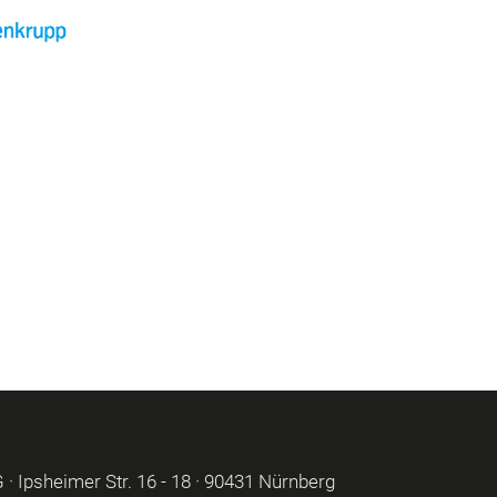
 Ipsheimer Str. 16 - 18 · 90431 Nürnberg