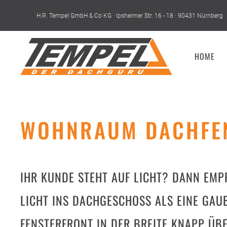
H.R. Tempel GmbH & Co KG · Ipsheimer Str. 16 - 18 · 90431 Nürnberg
Skip to main content
HOME
WOHNRAUM DACHFE
IHR KUNDE STEHT AUF LICHT? DANN EMPF
LICHT INS DACHGESCHOSS ALS EINE GAU
FENSTERFRONT IN DER BREITE KNAPP ÜB