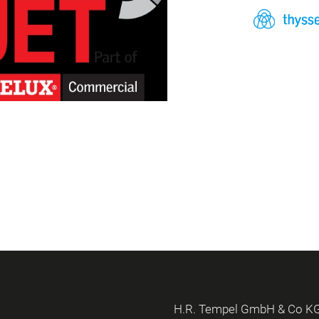
H.R. Tempel GmbH & Co KG ·