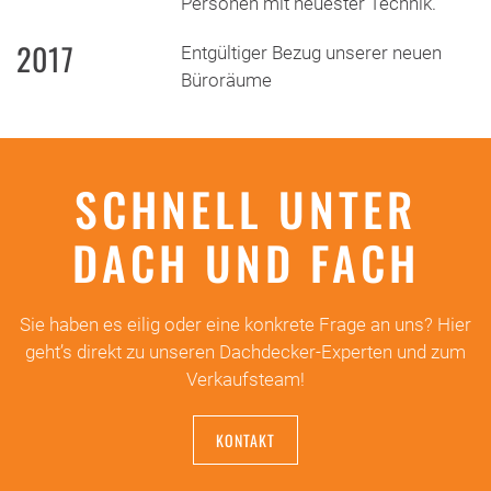
Personen mit neuester Technik.
2017
Entgültiger Bezug unserer neuen
Büroräume
SCHNELL UNTER
DACH UND FACH
Sie haben es eilig oder eine konkrete Frage an uns? Hier
geht’s direkt zu unseren Dachdecker-Experten und zum
Verkaufsteam!
KONTAKT