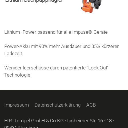
Lithium Dachpappnag
ler
Lithium -Power passend für alle Impuse® Geräte
Power-Akku mit 90% mehr Ausdauer und 35% kürzerer
Ladezeit
Weniger leerschüsse durch patentierte "Lock Out"
Technologie
Impressum
Datenschutzerklärung
AGB
H.R. Tempel GmbH & Co KG · Ipsheimer Str. 16 - 18 ·
90431 Nürnberg